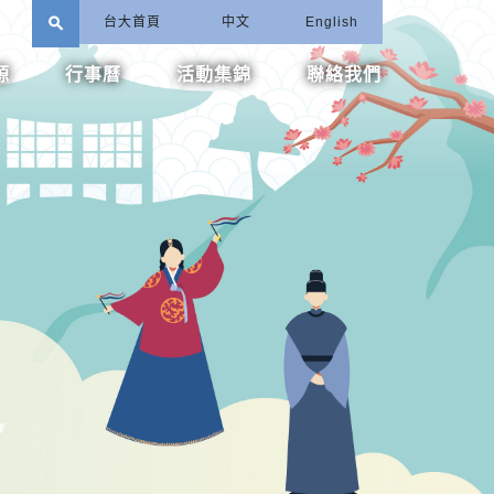
search
台大首頁
中文
English
源
行事曆
活動集錦
聯絡我們