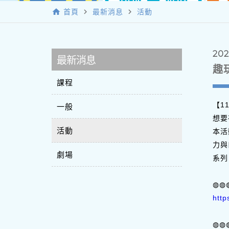
home
navigate_next
navigate_next
首頁
最新消息
活動
202
最新消息
趣玩
課程
【11
一般
想要
活動
本活
力與
劇場
系列、
◍◍
http
◍◍