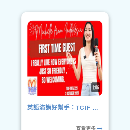
英語演講好幫手：TGIF &
Born to Shine
Toastmasters (Taiwan)
trending_flat
查看更多