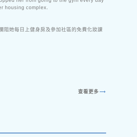
stopped her from going to the gym every day
her housing complex.
攔阻她每日上健身房及參加社區的免費化妝課
trending_flat
查看更多