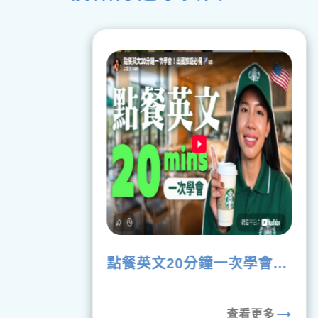
點餐英文20分鐘一次學會！
出國旅遊必備
rending_flat
trending_flat
查看更多