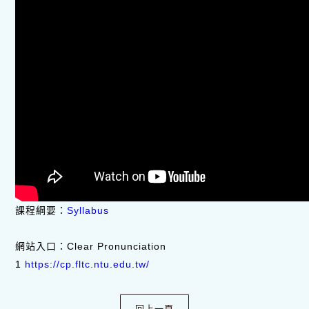
課程綱要：
Syllabus
網站入口：Clear Pronunciation
1
https://cp.fltc.ntu.edu.tw/