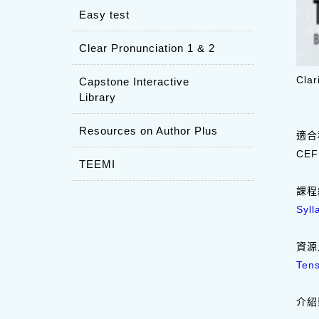
Easy test
Clear Pronunciation 1 & 2
Cla
Capstone Interactive
Library
Resources on Author Plus
適合
CE
TEEMI
課程
Syll
資源
Tens
介紹