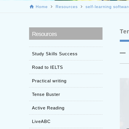
home
navigate_next
navigate_next
Home
Resources
self-learning softwar
Te
Resources
Study Skills Success
Road to IELTS
Practical writing
Tense Buster
Active Reading
LiveABC