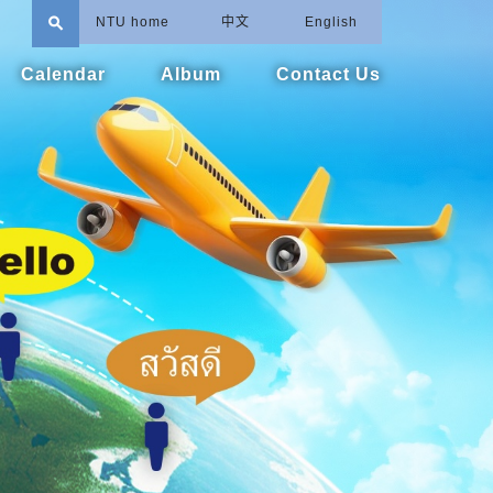
search
NTU home
中文
English
Calendar
Album
Contact Us