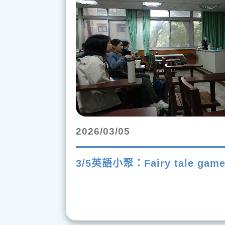
2026/03/05
3/5英語小聚：Fairy tale game 
rending_flat