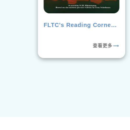
FLTC’s Reading Corner:
《Dead Poets Society》
rending_flat
trending_flat
查看更多
隱私權政策