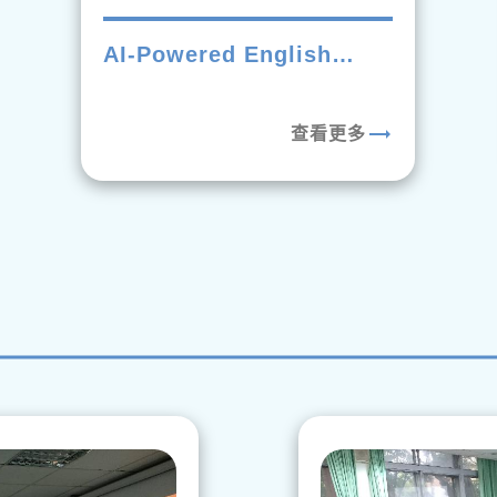
AI-Powered English
Learning in Higher
Education: The Case of
trending_flat
查看更多
Cool English