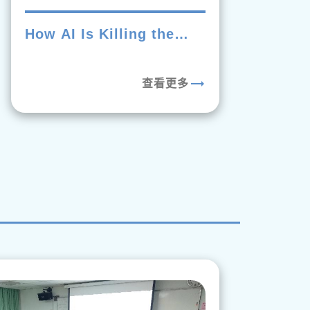
How AI Is Killing the
Value of a College
Degree
trending_flat
查看更多