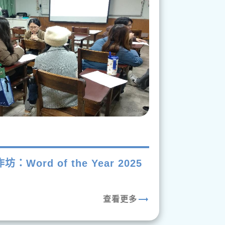
2
：Word of the Year 2025
3
trending_flat
查看更多