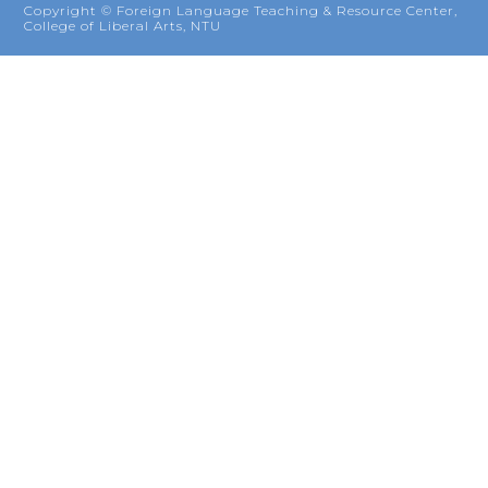
Copyright © Foreign Language Teaching & Resource Center,
College of Liberal Arts, NTU