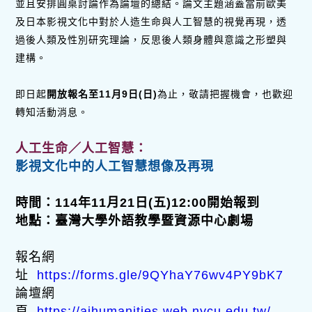
並且安排圓桌討論作為論壇的總結。論文主題涵蓋當前歐美
及日本影視文化中對於人造生命與人工智慧的視覺再現，透
過後人類及性別研究理論，反思後人類身體與意識之形塑與
建構。
即日起
開放報名至11月9日(日)
為止，敬請把握機會，也歡迎
轉知活動消息。
人工生命／人工智慧：
影視文化中的人工智慧想像及再現
時間：114年11月21日(五)12:00開始報到
地點：臺灣大學外語教學暨資源中心劇場
報名網
址
https://forms.gle/9QYhaY76wv4PY9bK7
論壇網
頁
https://aihumanities.web.nycu.edu.tw/