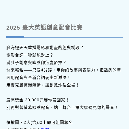
2025 臺大英語創意配音比賽
腦海裡天天重播電影和動畫的經典橋段？
電影台詞一秒就能對上？
滿肚子創意與幽默卻無處發揮？
快來報名——只要4分鐘，用你的故事與表演力，把熟悉的畫
面用配音與全新台詞玩出新滋味！
用麥克風揮灑熱情，讓創意炸裂全場！
最高獎金 20,000元等你帶回家！
別再對著螢幕默默配音，站上舞台上讓大家聽見你的聲音！
快揪團，2人(含)以上即可組團報名