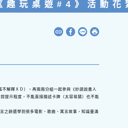
《趣玩桌遊#4》活動花
編這篇不解釋ＸＤ），再兩兩分組一起參與《妙語說書人
拿捏提示程度，不能直接描述卡牌（太容易猜）也不能
言之餘還學到很多電影、歌曲、寓言故事，知識量滿