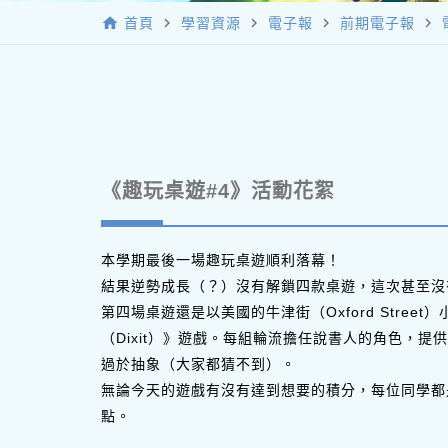
home
navigate_next
navigate_next
navigate_next
navigate_next
首頁
學習資源
電子報
前期電子報
《趣玩桌遊#4》活動花絮
本學期最後一場趣玩桌遊順利落幕！
結果逆勢成長（？）沒有解鎖四款桌遊，這次甚至沒
第四場桌遊還是以美國的牛津街（Oxford Str
（Dixit）》遊戲。每組輪流擔任說書人的角色，
過於抽象（大家都猜不到）。
無論今天的遊戲有沒有達到想要的積分，每位同學都
點。