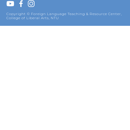
Copyright © Foreign Language Teaching & Resource Center,
College of Liberal Arts, NTU