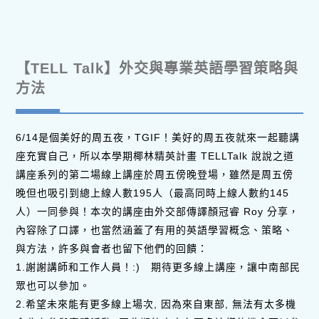
【TELL Talk】外交與專業英語學習策略與
方法
6/14是個美好的周五夜，TGIF！美好的周五夜就來一起聽講
座充實自己，所以本學期椰林精英計畫 TELLTalk 說說之道
講座系列的第二場線上講座於周五傍晚登場，雖然是周五傍
晚但也吸引到總上線人數195人（最高同時上線人數約145
人）一同參與！本次的講座由外交部傳譯顏冠睿 Roy 分享，
內容除了口譯，也當然涵蓋了有用的英語學習概念、策略、
與方法，許多與會者也留下他們的回饋：
1.謝謝講師和工作人員！:) 期待更多線上講座，讓中南部民
眾也可以參加。
2.希望未來能有更多線上場次, 因為來自東部, 無法有太多機