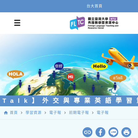
台大首頁
L Talk】外交與專業英語學
home
navigate_next
navigate_next
navigate_next
navigate_next
首頁
學習資源
電子報
前期電子報
電子報