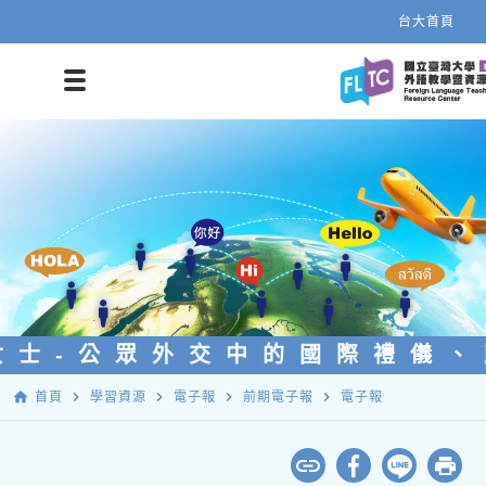
台大首頁
女士-公眾外交中的國際禮儀
home
navigate_next
navigate_next
navigate_next
navigate_next
首頁
學習資源
電子報
前期電子報
電子報