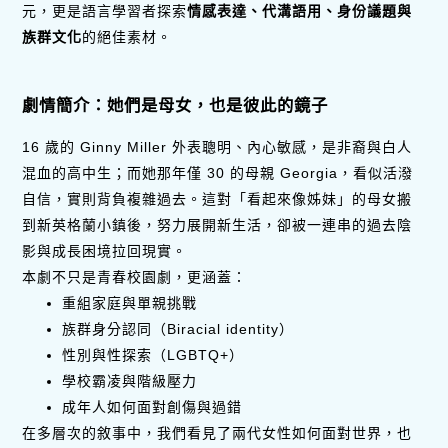
元，更是語言學習者探索
情感表達、代溝語用、身份議題與
族群文化
的絕佳素材。
劇情簡介：她們是母女，也是彼此的鏡子
16 歲的 Ginny Miller 外表聰明、內心敏感，是非裔與白人
混血的高中生；而她那年僅 30 的母親 Georgia，看似活潑
自信，實則背負複雜過去。這對「看起來像姊妹」的母女搬
到新英格蘭小鎮後，努力展開新生活，卻被一連串的過去陰
影與成長困境拉回現實。
本劇不只是青春校園劇，更涵蓋：
重組家庭與單親挑戰
族群身分認同（Biracial identity）
性別與性探索（LGBTQ+）
學校霸凌與階級壓力
成年人如何面對創傷與過錯
在多層次的敘事中，我們看見了兩代女性如何面對世界，也